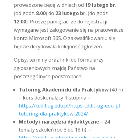
prowadzone będą w dniach od
19 lutego br
.
(od godz.
8.00
) do
23 lutego br.
(do godz.
12:00
). Proszę pamiętać, że do rejestracji
wymagane jest zalogowanie się na pracownicze
konto Microsoft 365. O zakwalifikowaniu się
będzie decydowała kolejność zgłoszeń.
Opisy, terminy oraz linki do formularzy
zgłoszeniowych znajdą Państwo na
poszczególnych podstronach:
Tutoring Akademicki dla Praktyków
(40 h)
– kurs doskonalący II stopnia –
https://cddit.ug.edu.pl/https-cddit-ug-edu-pl-
tutoring-dla-praktykow-2024/
Metody i narzędzia dydaktyczne
– 24
tematy szkoleń (od 3 do 18 h) –
https://cddit.ug.edu.pl/metody-i-narzedzia-