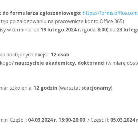
k do formularza zgłoszeniowego:
https://forms.office.co
stęp po zalogowaniu na pracownicze konto Office 365)
isy w terminie: od
19 lutego 2024 r.
(godz.
8:00
) do
23 luteg
zba dostępnych miejsc:
12 osób
 kogo?
nauczyciele akademiccy, doktoranci
(w miarę dost
iar szkolenia:
12 godzin
(warsztat
stacjonarny
)
min: Część I:
04.03.2024 r. 15:00-20:00
/ Część II:
05.03.2024 r