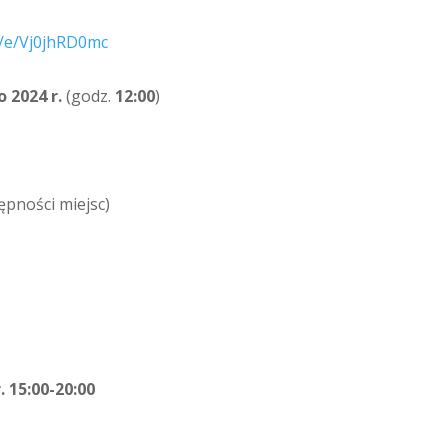
m/e/Vj0jhRD0mc
o 2024 r.
(godz.
12:00
)
ępności miejsc)
. 15:00-20:00