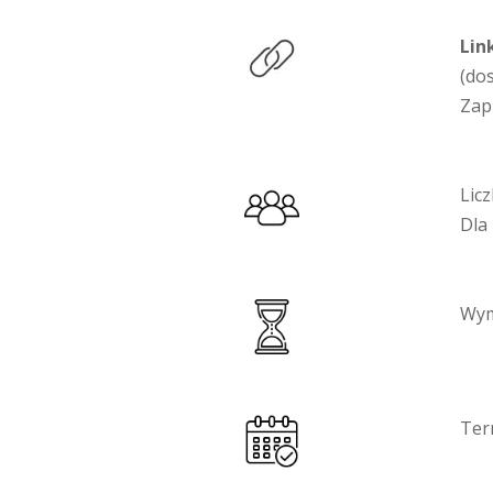
Lin
(do
Zap
Lic
Dla
Wym
Ter