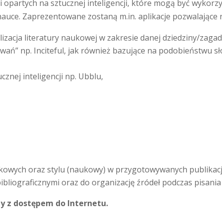
i opartych na sztucznej inteligencji, które mogą być wykor
 nauce. Zaprezentowane zostaną m.in. aplikacje pozwalające 
alizacja literatury naukowej w zakresie danej dziedziny/zag
ań” np. Inciteful, jak również bazujące na podobieństwu sł
znej inteligencji np. Ubblu,
owych oraz stylu (naukowy) w przygotowywanych publikacji
 bibliograficznymi oraz do organizację źródeł podczas pisan
y z dostępem do Internetu.