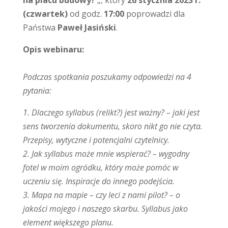
na placu budowy?
„, który
26 stycznia 2023 r.
(czwartek)
od godz.
17:00
poprowadzi dla
Państwa
Paweł Jasiński
.
Opis webinaru:
Podczas spotkania poszukamy odpowiedzi na 4
pytania:
1. Dlaczego syllabus (relikt?) jest ważny? – jaki jest
sens tworzenia dokumentu, skoro nikt go nie czyta.
Przepisy, wytyczne i potencjalni czytelnicy.
2. Jak syllabus może mnie wspierać? – wygodny
fotel w moim ogródku, który może pomóc w
uczeniu się. Inspiracje do innego podejścia.
3. Mapa na mapie – czy leci z nami pilot? – o
jakości mojego i naszego skarbu. Syllabus jako
element większego planu.