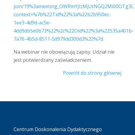
join/19%3ameeting_OWRmYjIzMjUtNGQ2Mi00OTg3L
context=%7b%22Tid%22%3a%22b2b950ec-
1ee3-4d9d-ac5e-
4dd9db5e0b73%22%2c%22Oid%22%3a%22535a401b-
7a76-4b5d-8511-5d979dd300d3%22%7d
Na webinar nie obowiązują zapisy. Udział nie
jest potwierdzany zaświadczeniem.
Powrót do strony głównej
Centrum Doskonalenia Dydaktycznego