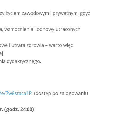
dzy życiem zawodowym i prywatnym, gdyż
ia, wzmocnienia i odnowy utraconych
we i utrata zdrowia – warto więc
ej
nia dydaktycznego.
m/e/7w8staca1P
(dostęp po zalogowaniu
r. (godz. 24:00)