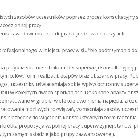
bistych zasobów uczestników poprzez proces konsultacyjny
 codziennej pracy
aleniu zawodowemu oraz degradacji zdrowia nauczycieli
 profesjonalnego w miejscu pracy w służbie podtrzymania 
a przybliżeniu uczestnikom idei superwizji konsultacyjnej 
 tym celów, form realizacji, etapów oraz obszarów pracy. 
ego , uczestnicy uświadamiają sobie wpływ ochronny superw
ziału w kolejnych dwóch spotkaniach. Dokonane analizy ob
rzepracowane w grupie, w efekcie uwolnienia napięcia, zro
pracowania możliwych rozwiązań, wzmacniają zasoby uczest
s niezbędny do włączenia konstruktywnych form radzenia s
a krótka propozycja wspólnej pracy superwizyjnej stanowi p
 w tym samym składzie jako grupy zaawansowanej).