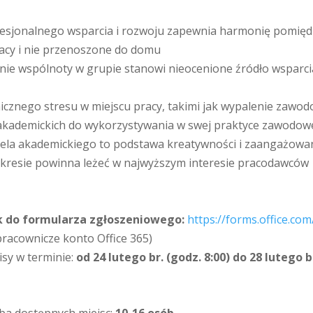
ofesjonalnego wsparcia i rozwoju zapewnia harmonię pomię
acy i nie przenoszone do domu
enie wspólnoty w grupie stanowi nieocenione źródło wsparc
icznego stresu w miejscu pracy, takimi jak wypalenie zawodo
 akademickich do wykorzystywania w swej praktyce zawodow
iela akademickiego to podstawa kreatywności i zaangażowa
kresie powinna leżeć w najwyższym interesie pracodawców
k do formularza zgłoszeniowego:
https://forms.office.co
pracownicze konto Office 365)
isy w terminie:
od 24 lutego br. (godz. 8:00) do 28 lutego b