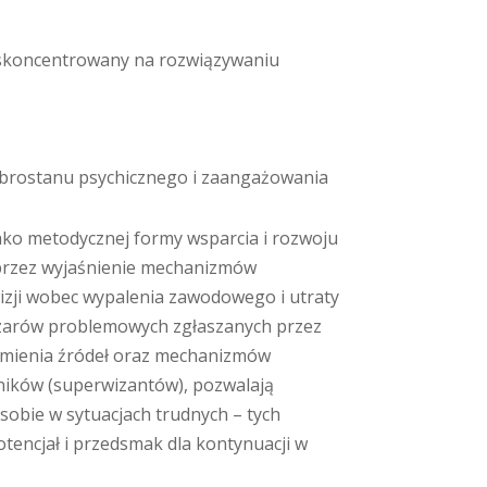
 skoncentrowany na rozwiązywaniu
dobrostanu psychicznego i zaangażowania
jako metodycznej formy wsparcia i rozwoju
Poprzez wyjaśnienie mechanizmów
izji wobec wypalenia zawodowego i utraty
szarów problemowych zgłaszanych przez
zumienia źródeł oraz mechanizmów
ników (superwizantów), pozwalają
obie w sytuacjach trudnych – tych
otencjał i przedsmak dla kontynuacji w