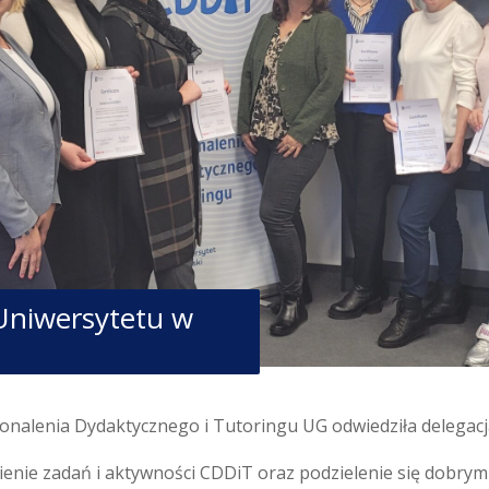
Uniwersytetu w
nalenia Dydaktycznego i Tutoringu UG odwiedziła delegacj
nie zadań i aktywności CDDiT oraz podzielenie się dobrymi