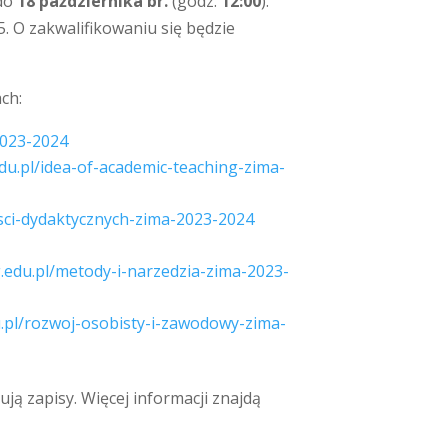
 do
18 października br.
(godz.
12:00
).
. O zakwalifikowaniu się będzie
ch:
-2023-2024
.edu.pl/idea-of-academic-teaching-zima-
nosci-dydaktycznych-zima-2023-2024
ug.edu.pl/metody-i-narzedzia-zima-2023-
du.pl/rozwoj-osobisty-i-zawodowy-zima-
ują zapisy. Więcej informacji znajdą