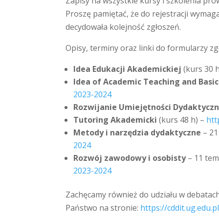
Zapisy na wszystkie kursy i szkolenia p
Proszę pamiętać, że do rejestracji wymag
decydowała kolejność zgłoszeń.
Opisy, terminy oraz linki do formularzy
Idea Edukacji Akademickiej
(kurs 30 
Idea of Academic Teaching and Basi
2023-2024
Rozwijanie Umiejętności Dydaktycz
Tutoring Akademicki
(kurs 48 h) –
htt
Metody i narzędzia dydaktyczne
– 21
2024
Rozwój zawodowy i osobisty
– 11 tem
2023-2024
Zachęcamy również do udziału w debatach
Państwo na stronie:
https://cddit.ug.edu.