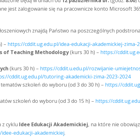
rowadzone będą w dniach od
12 października br.
(godz.
8.00
)
ane jest zalogowanie się na pracownicze konto Microsoft 365
 zgłoszeniowych znajdą Państwo na poszczególnych podstrona
h) –
https://cddit.ug.edu.pl/idea-edukacji-akademickiej-zima
cs of Teaching Methodology
(kurs 30 h) –
https://cddit.ug
nych
(kurs 30 h) –
https://cddit.u.edu.pl/rozwijanie-umiejet
ps://cddit.ug.edu.pl/tutoring-akademicki-zima-2023-2024
 tematów szkoleń do wyboru (od 3 do 30 h) –
https://cddit.
atów szkoleń do wyboru (od 3 do 15 h) –
https://cddit.ug.e
 z cyklu
Idee Edukacji Akademickiej
, na które nie obowiąz
pl/idee-edukacji-akademickiej
.