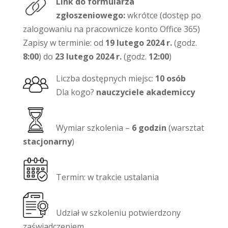
Link do formularza
zgłoszeniowego:
wkrótce
(dostęp po
zalogowaniu na pracownicze konto Office 365)
Zapisy w terminie: od
19 lutego 2024 r.
(godz.
8:00
) do
23 lutego 2024 r.
(godz.
12:00
)
Liczba dostępnych miejsc:
10 osób
Dla kogo?
nauczyciele akademiccy
Wymiar szkolenia –
6 godzin
(warsztat
stacjonarny
)
Termin: w trakcie ustalania
Udział w szkoleniu potwierdzony
zaświadczeniem