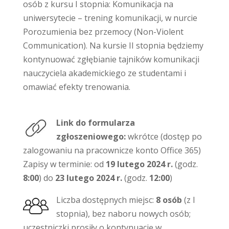
osób z kursu I stopnia: Komunikacja na
uniwersytecie – trening komunikacji, w nurcie
Porozumienia bez przemocy (Non-Violent
Communication). Na kursie II stopnia będziemy
kontynuować zgłębianie tajników komunikacji
nauczyciela akademickiego ze studentami i
omawiać efekty trenowania.
Link do formularza
zgłoszeniowego:
wkrótce (dostęp po
zalogowaniu na pracownicze konto Office 365)
Zapisy w terminie: od
19 lutego 2024 r.
(godz.
8:00
) do
23 lutego 2024 r.
(godz.
12:00
)
Liczba dostępnych miejsc:
8 osób
(z I
stopnia), bez naboru nowych osób;
uczestniczki prosiły o kontynuację w