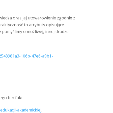
wiedza oraz jej utowarowienie zgodnie z
raktyczność to atrybuty opisujące
 pomyślimy o możliwej, innej drodze.
548981a3-106b-47e6-a9b1-
go ten fakt.
e-edukacji-akademickiej
.