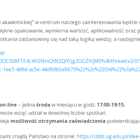
ji akademickiej” w centrum naszego zainteresowania będzie 
piękne opakowanie, wymierna wartość, aplikowalność oraz p
tkania zastanowimy się nad taką logiką wiedzy, a następnie
up-
3OC00MTE4LWI2NmQtN2Q0Yjg2OGZlYjM0%40thread.v2/0?
-1ee3-4d9d-ac5e-4dd9db5e0b73%22%2c%22Oid%22%3a%22
on-line
– jedna
środa
w miesiącu w godz.
17:00-19:15.
 może wziąć udział w dowolnej liczbie spotkań.
nieje
możliwość otrzymania zaświadczenia
potwierdzające
sami znajdą Państwo na stronie:
https://cddit.ug.edu.pl/ide