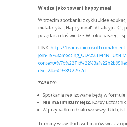
Wiedza jako towar i happy meal
W trzecim spotkaniu z cyklu „Idee edukac
metaforyką „Happy meal”. Atrakcyjność, 
pożądaną dziś wiedzę. W toku naszego spo
LINK:
https://teams.microsoft.com/l/meet
join/19%3ameeting_ODAzZTM4NTUtNjM
context=%7b%22Tid%22%3a%22b2b950ec
d5ec24a60938%22%7d
ZASADY:
Spotkania realizowane będą w formule
Nie ma limitu miejsc
. Każdy uczestnik
W przypadku udziału we wszystkich, ist
Terminy wszystkich webinarów wraz z opi