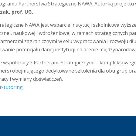
ogramu Partnerstwa Strategiczne NAWA. Autorką projektu 
zak, prof. UG.
tegiczne NAWA jest wsparcie instytucji szkolnictwa wyższ
cznej, naukowej i wdrożeniowej w ramach strategicznych p
Partnerami zagranicznymi w celu wypracowania i rozwoju dł
anie potencjału danej instytucji na arenie międzynarodowe
e współpracy z Partnerami Strategicznymi – kompleksowego 
ainers) obejmującego dedykowane szkolenia dla obu grup or
racy i wymiany doświadczeń.
r-tutoring