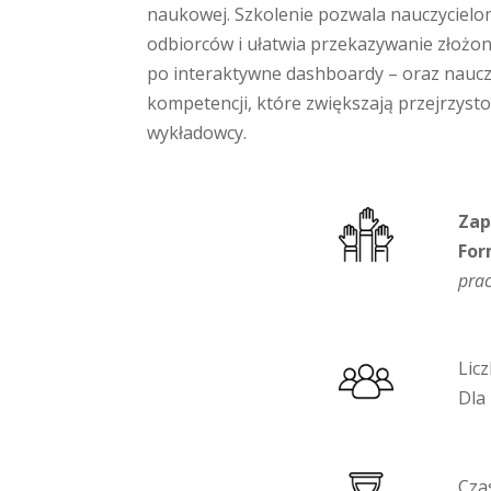
naukowej. Szkolenie pozwala nauczycielo
odbiorców i ułatwia przekazywanie złożon
po interaktywne dashboardy – oraz nauczą 
kompetencji, które zwiększają przejrzyst
wykładowcy.
Zap
For
prac
Lic
Dla
Cza