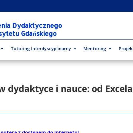
enia Dydaktycznego
rsytetu Gdańskiego
Tutoring Interdyscyplinarny
Mentoring
Projek
w dydaktyce i nauce: od Excela
putera z dostępem do Internetu!