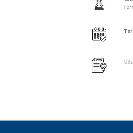
For
Ter
Udz