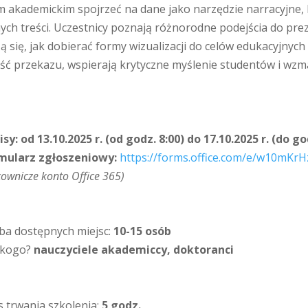
m akademickim spojrzeć na dane jako narzędzie narracyjne,
ych treści. Uczestnicy poznają różnorodne podejścia do pre
się, jak dobierać formy wizualizacji do celów edukacyjnych
ość przekazu, wspierają krytyczne myślenie studentów i wz
isy:
od 13.10.2025 r. (od godz. 8:00) do 17.10.2025 r. (do go
mularz zgłoszeniowy:
https://forms.office.com/e/w10mKr
ownicze konto Office 365)
zba dostępnych miejsc:
10-15 osób
 kogo?
nauczyciele akademiccy, doktoranci
s trwania szkolenia:
5
godz.