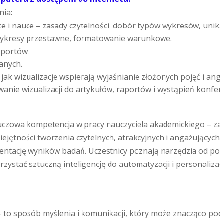
nia:
ce i nauce – zasady czytelności, dobór typów wykresów, unik
 wykresy przestawne, formatowanie warunkowe.
aportów.
anych.
jak wizualizacje wspierają wyjaśnianie złożonych pojęć i an
nie wizualizacji do artykułów, raportów i wystąpień konfe
luczowa kompetencja w pracy nauczyciela akademickiego – za
ejętności tworzenia czytelnych, atrakcyjnych i angażujących 
ezentację wyników badań. Uczestnicy poznają narzędzia od 
zystać sztuczną inteligencję do automatyzacji i personalizacj
 – to sposób myślenia i komunikacji, który może znacząco po