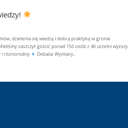
 wiedzy!
zmów, dzielenia się wiedzą i dobrą praktyką w gronie
Mieliśmy zaszczyt gościć ponad 150 osób z 40 uczelni wyższy
 i różnorodny:
Debata: Wymiary...