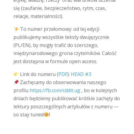
etykę, władzę, rzeczy oraz warunków uczenia
się (zaufanie, bezpieczeństwo, rytm, czas,
relacje, materialności).
To numer przełomowy: od tej edycji
publikujemy wszystkie teksty dwujęzycznie
(PL/EN), by mogły trafić do szerszego,
międzynarodowego grona czytelników. Całość
jest dostępna w formule open access.
Link do numeru (
PDF
):
HEAD #3
Zachęcamy do obserwowania naszego
profilu
https://fb.com/cddit.ug
, bo w kolejnych
dniach będziemy publikować krótkie zachęty do
lektury poszczególnych artykułów z numeru —
so stay tuned
!