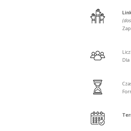
Lin
(dos
Zap
Lic
Dla
Cza
For
Ter