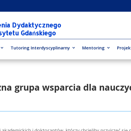
enia Dydaktycznego
rsytetu Gdańskiego
Tutoring Interdyscyplinarny
Mentoring
Projek
na grupa wsparcia dla nauczy
 akademickich i doktorantów, którzy chcieliby przyjrzeć si