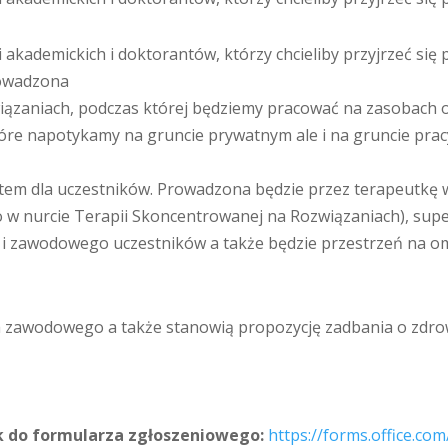
 akademickich i doktorantów, którzy chcieliby przyjrzeć si
rowadzona
wiązaniach, podczas której będziemy pracować na zasobach 
tóre napotykamy na gruncie prywatnym ale i na gruncie pra
m dla uczestników. Prowadzona będzie przez terapeutkę w tra
 w nurcie Terapii Skoncentrowanej na Rozwiązaniach), sup
o i zawodowego uczestników a także będzie przestrzeń na o
ia zawodowego a także stanowią propozycję zadbania o zdr
k do formularza zgłoszeniowego:
https://forms.office.c