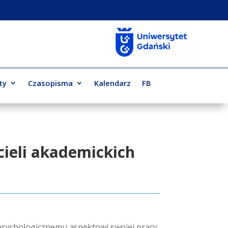
ty
Czasopisma
Kalendarz
FB
cieli akademickich
ę psychologicznemu aspektowi swojej pracy.