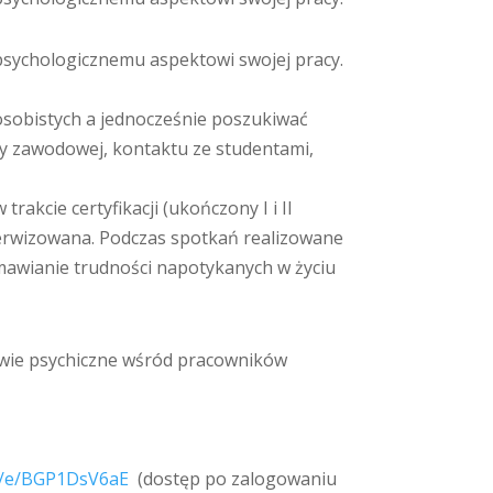
ę psychologicznemu aspektowi swojej pracy.
osobistych a jednocześnie poszukiwać
cy zawodowej, kontaktu ze studentami,
kcie certyfikacji (ukończony I i II
erwizowana. Podczas spotkań realizowane
mawianie trudności napotykanych w życiu
owie psychiczne wśród pracowników
om/e/BGP1DsV6aE
(dostęp po zalogowaniu