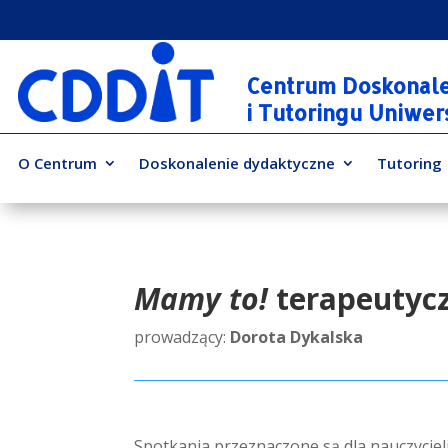
Centrum Doskonal
i Tutoringu Uniwe
O Centrum
Doskonalenie dydaktyczne
Tutoring
Mamy to!
terapeutycz
prowadzący:
Dorota Dykalska
Spotkania przeznaczone są dla nauczycieli