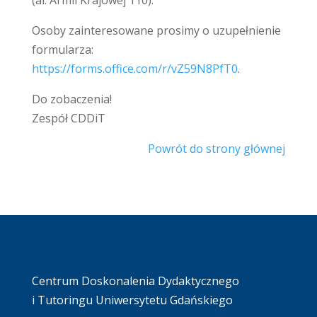
(al. Armii Krajowej 110).
Osoby zainteresowane prosimy o uzupełnienie
formularza:
https://forms.office.com/r/vZ59N8PfT0
.
Do zobaczenia!
Zespół CDDiT
Powrót do strony głównej
Centrum Doskonalenia Dydaktycznego
i Tutoringu Uniwersytetu Gdańskiego