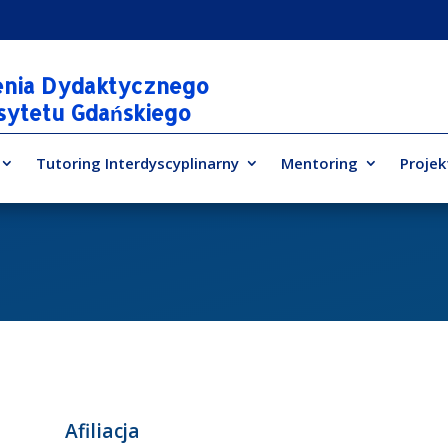
enia Dydaktycznego
rsytetu Gdańskiego
Tutoring Interdyscyplinarny
Mentoring
Projek
Afiliacja