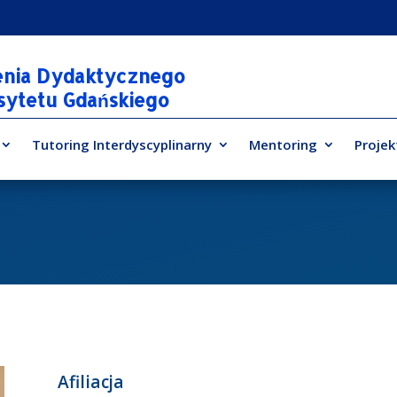
enia Dydaktycznego
rsytetu Gdańskiego
Tutoring Interdyscyplinarny
Mentoring
Projek
Afiliacja