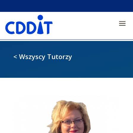
a
< Wszyscy Tutorzy