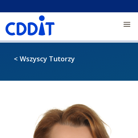
a
< Wszyscy Tutorzy