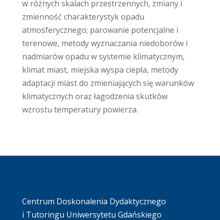
w różnych skalach przestrzennych, zmiany i
zmienność charakterystyk opadu
atmosferycznego; parowanie potencjalne i
terenowe, metody wyznaczania niedoborów i
nadmiarów opadu w systemie klimatycznym,
klimat miast, miejska wyspa ciepła, metody
adaptacji miast do zmieniających się warunków
klimatycznych oraz łagodzenia skutków
wzrostu temperatury powierza.
Centrum Doskonalenia Dydaktycznego
i Tutoringu Uniwersytetu Gdańskiego