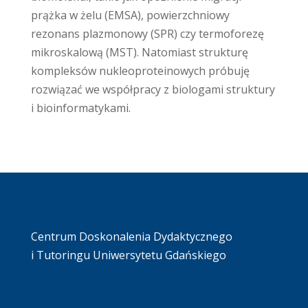
prążka w żelu (EMSA), powierzchniowy
rezonans plazmonowy (SPR) czy termoforezę
mikroskalową (MST). Natomiast strukturę
kompleksów nukleoproteinowych próbuję
rozwiązać we współpracy z biologami struktury
i bioinformatykami.
Centrum Doskonalenia Dydaktycznego
i Tutoringu Uniwersytetu Gdańskiego