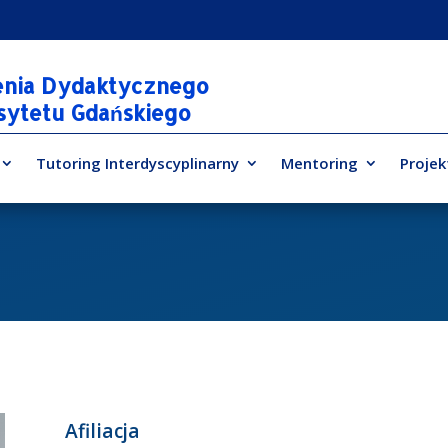
enia Dydaktycznego
rsytetu Gdańskiego
Tutoring Interdyscyplinarny
Mentoring
Projek
Afiliacja